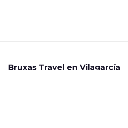
Bruxas Travel en Vilagarcía
de todo tipo. Itinerarios personalizados. Presupuesto sin c
Pontevedra) - 36600
cimastou
615 420 100