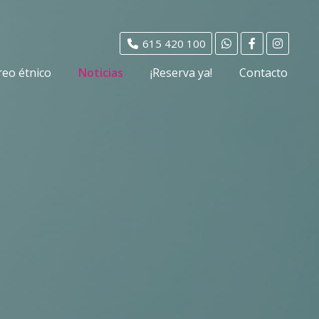
615 420 100
reo étnico
Noticias
¡Reserva ya!
Contacto