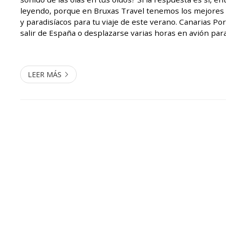
leyendo, porque en Bruxas Travel tenemos los mejores 
y paradisíacos para tu viaje de este verano. Canarias Po
salir de España o desplazarse varias horas en avión par
paradisíaco. Las Canarias, con sus siete islas, te ofrecen u
LEER MÁS