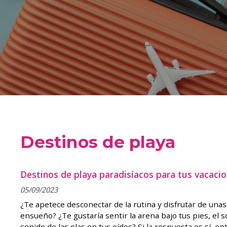
Destinos de playa
Destinos de playa paradisíacos para tus vacaci
05/09/2023
¿Te apetece desconectar de la rutina y disfrutar de una
ensueño? ¿Te gustaría sentir la arena bajo tus pies, el so
sonido de las olas en tus oídos? Si la respuesta es sí, e