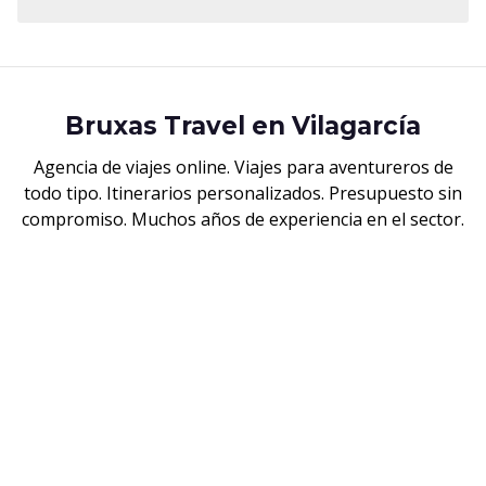
Bruxas Travel en Vilagarcía
Agencia de viajes online. Viajes para aventureros de
todo tipo. Itinerarios personalizados. Presupuesto sin
compromiso. Muchos años de experiencia en el sector.
Vilagarcía de Arousa (Pontevedra) - 36600
615 420 100
cimastour@viajescimastour.com
Aviso legal
-
Política de privacidad y cookies
-
Área Interna