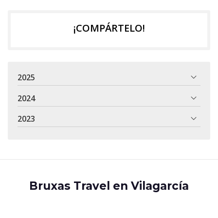
¡COMPÁRTELO!
2025
2024
2023
Bruxas Travel en Vilagarcía
Agencia de viajes online. Viajes para aventureros de
todo tipo. Itinerarios personalizados. Presupuesto sin