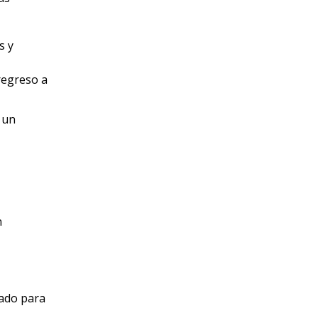
s y
regreso a
 un
n
zado para