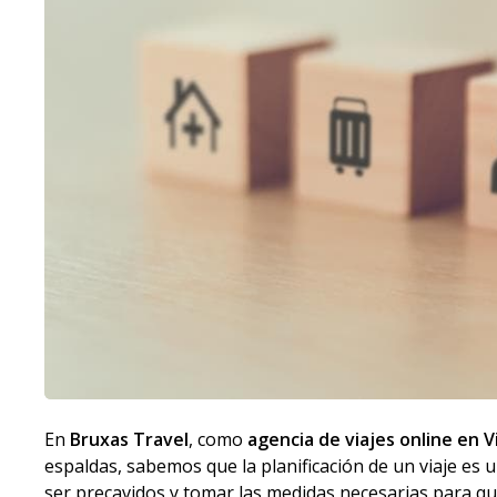
En
Bruxas Travel
, como
agencia de viajes online en V
espaldas, sabemos que la planificación de un viaje es 
ser precavidos y tomar las medidas necesarias para qu