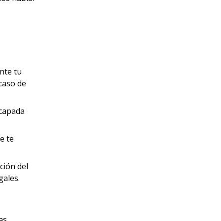
nte tu
 caso de
scapada
e te
ción del
gales.
as