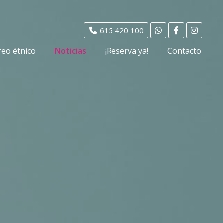
615 420 100
reo étnico
Noticias
¡Reserva ya!
Contacto