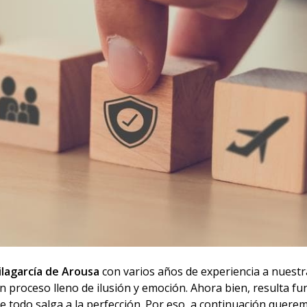
ilagarcía de Arousa
con varios años de experiencia a nuestr
un proceso lleno de ilusión y emoción. Ahora bien, resulta f
e todo salga a la perfección. Por eso, a continuación quere